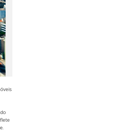
móveis
ado
flete
e.