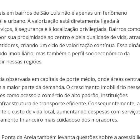
eis em bairros de São Luís não é apenas um fenômeno
 e urbano. A valorização está diretamente ligada à
rviços, à segurança e à localização privilegiada. Bairros com
or sua proximidade ao centro e pela qualidade de vida, atr
idores, criando um ciclo de valorização contínua. Essa dinâ
ado imobiliário, mas também o perfil socioeconômico da
ir nessas regiões.
ia observada em capitais de porte médio, onde áreas centra
a maior parte da demanda. O crescimento imobiliário ness
res como acesso a comércio de alto padrão, instituições
infraestrutura de transporte eficiente. Consequentemente, a
nte o custo de vida local, aumentando despesas com serviço
jamento financeiro mais cuidadoso dos moradores.
o Ponta da Areia também levanta questões sobre a acessibil