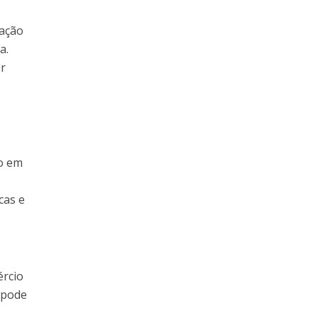
gação
a.
or
to em
cas e
ércio
 pode