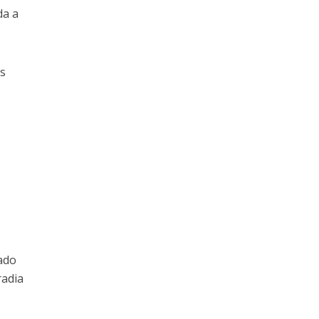
da a
as
ado
radia