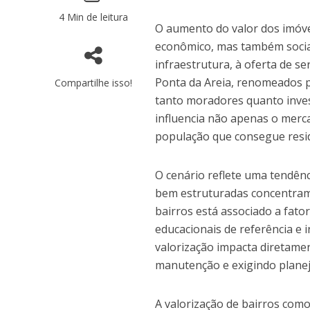
4 Min de leitura
O aumento do valor dos imóv
econômico, mas também social
infraestrutura, à oferta de se
Ponta da Areia, renomeados p
Compartilhe isso!
tanto moradores quanto invest
influencia não apenas o merc
população que consegue resid
O cenário reflete uma tendênc
bem estruturadas concentram 
bairros está associado a fato
educacionais de referência e 
valorização impacta diretame
manutenção e exigindo plane
A valorização de bairros com