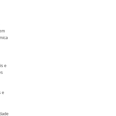
o
aem
mica
is e
es
s e
idade