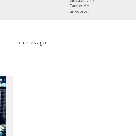
em Alphaville,
Tamboré e
arredores?
5 meses ago