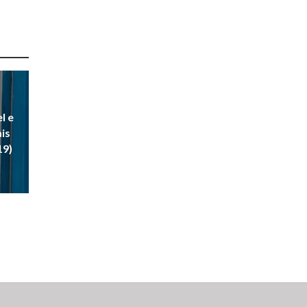
l e
ais
19)