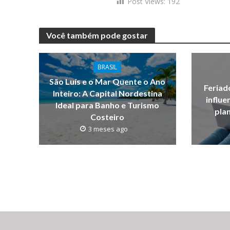
Post Views:
192
Você também pode gostar
BRASIL
São Luís e o Mar Quente o Ano
Feriad
Inteiro: A Capital Nordestina
influe
Ideal para Banho e Turismo
pla
Costeiro
3 meses ago