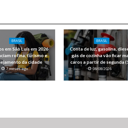
BRASIL
BRASIL
os em São Luís em 2026
Conta de luz, gasolina, diese
nciam rotina, turismo e
gás de cozinha vão ficar m
nejamento da cidade
caros a partir de segunda (
7 meses ago
08/08/2026