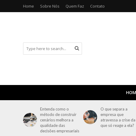
Home
Sobre Nós
Quem Faz
Contato
HOM
Entenda como o
O que separa a
método de construir
empresa que
cenários melhora a
atravessa a crise da
qualidade das
que só reage a ela?
decisões empresariais