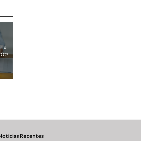
r o
IDC?
Noticias Recentes