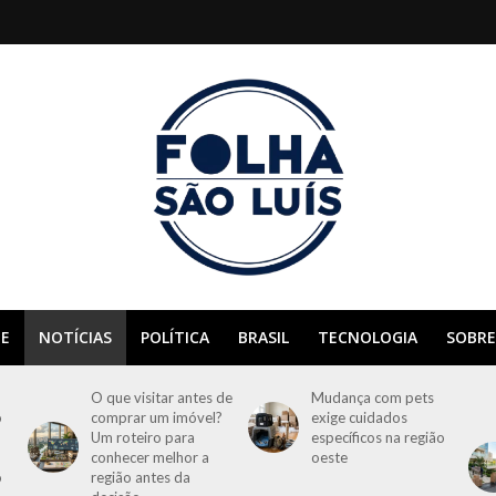
E
NOTÍCIAS
POLÍTICA
BRASIL
TECNOLOGIA
SOBRE
O que visitar antes de
Mudança com pets
o
comprar um imóvel?
exige cuidados
Um roteiro para
específicos na região
conhecer melhor a
oeste
o
região antes da