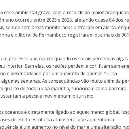
ma crise ambiental grave, com o recorde do maior branquea
enômeno ocorreu entre 2023 e 2025, afetando quase 84 dos re
il, seis de sete áreas monitoradas entraram em alerta, enq
nha e o litoral de Pernambuco registraram que mais de 90
 um processo que ocorre quando os corais perdem as algas
u interior. Sem elas, os recifes perdem a cor, ficam sem en
eno é desencadeado por um aumento de apenas 1 C na
 algumas semanas. As consequências vão muito além da pe
um quarto de toda a vida marinha, funcionam como barreira
 sustentam a pesca e movimentam o turismo.
 oceanos é diretamente ligado ao aquecimento global. Iss
 gases de efeito estufa na atmosfera, que aumentam a
equência é um aumento no nível do mar e uma alteração no