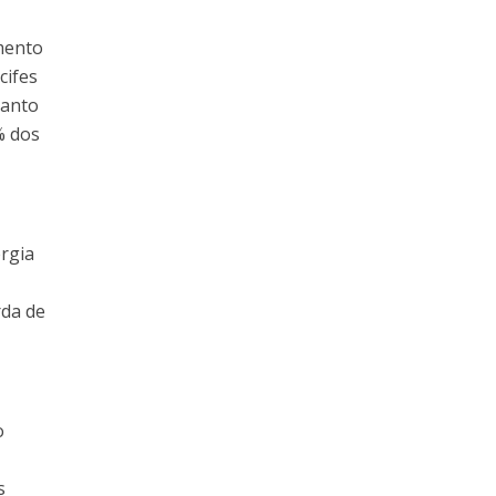
mento
cifes
uanto
% dos
ergia
rda de
o
s