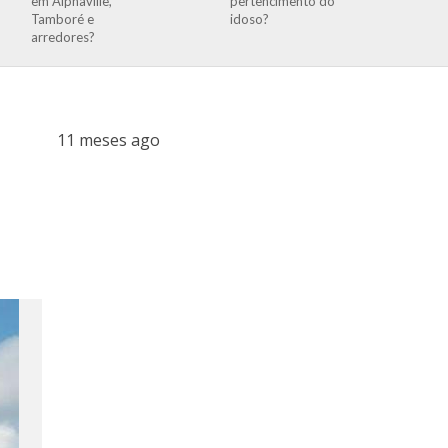
em Alphaville,
pertencimento do
Tamboré e
idoso?
arredores?
11 meses ago