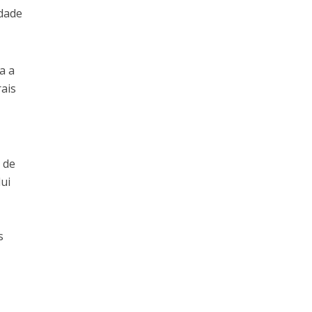
idade
a a
ais
 de
lui
s