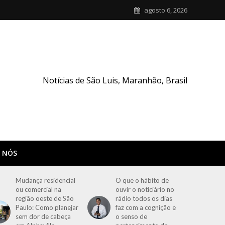
agosto 6, 2026
Notícias de São Luis, Maranhão, Brasil
 NÓS
Mudança residencial
O que o hábito de
ou comercial na
ouvir o noticiário no
região oeste de São
rádio todos os dias
Paulo: Como planejar
faz com a cognição e
sem dor de cabeça
o senso de