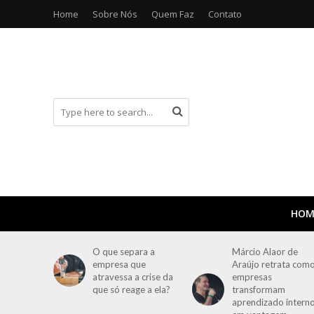
Home
Sobre Nós
Quem Faz
Contato
HOM
O que separa a
Márcio Alaor de
empresa que
Araújo retrata com
atravessa a crise da
empresas
que só reage a ela?
transformam
aprendizado intern