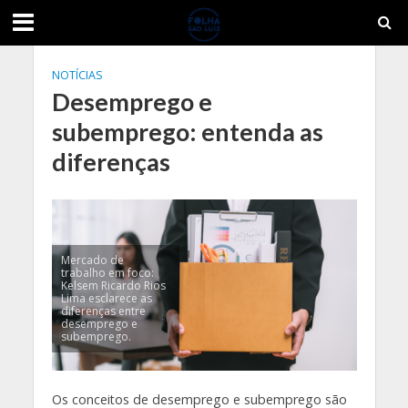
NOTÍCIAS
Desemprego e
subemprego: entenda as
diferenças
Mercado de
trabalho em foco:
Kelsem Ricardo Rios
Lima esclarece as
diferenças entre
desemprego e
subemprego.
Os conceitos de desemprego e subemprego são