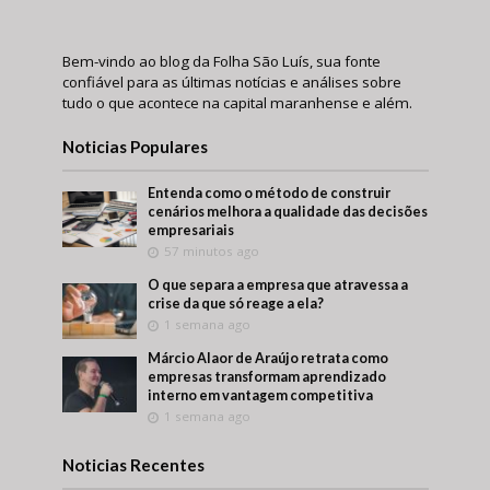
Bem-vindo ao blog da Folha São Luís, sua fonte
confiável para as últimas notícias e análises sobre
tudo o que acontece na capital maranhense e além.
Noticias Populares
Entenda como o método de construir
cenários melhora a qualidade das decisões
empresariais
57 minutos ago
O que separa a empresa que atravessa a
crise da que só reage a ela?
1 semana ago
Márcio Alaor de Araújo retrata como
empresas transformam aprendizado
interno em vantagem competitiva
1 semana ago
Noticias Recentes