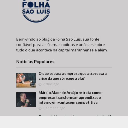
Bem-vindo ao blog da Folha São Luís, sua fonte
confiável para as últimas notícias e análises sobre
tudo o que acontece na capital maranhense e além.
Noticias Populares
O que separa a empresa que atravessa a
crise da que só reage a ela?
7 dias ago
Márcio Alaor de Araújo retrata como
empresas transformam aprendizado
interno em vantagem competitiva
1 semana ago
O que visitar antes de comprar um imóvel?
Um roteiro para conhecer melhor a região
antes da decisão