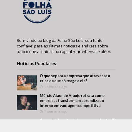
Bem-vindo ao blog da Folha São Luís, sua fonte
confiável para as últimas notícias e análises sobre
tudo o que acontece na capital maranhense e além.
Noticias Populares
O que separa a empresa que atravessa a
crise da que só reage a ela?
1 semana ago
Márcio Alaor de Araújo retrata como
empresas transformam aprendizado
interno em vantagem competitiva
1 semana ago
O que visitar antes de comprar um imóvel?
Um roteiro para conhecer melhor a região
antes da decisão