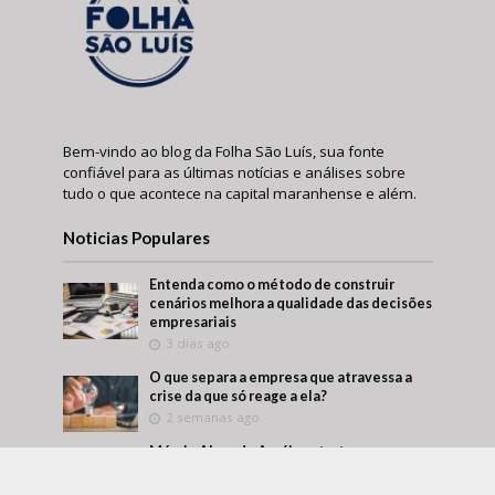
Bem-vindo ao blog da Folha São Luís, sua fonte
confiável para as últimas notícias e análises sobre
tudo o que acontece na capital maranhense e além.
Noticias Populares
Entenda como o método de construir
cenários melhora a qualidade das decisões
empresariais
3 dias ago
O que separa a empresa que atravessa a
crise da que só reage a ela?
2 semanas ago
Márcio Alaor de Araújo retrata como
empresas transformam aprendizado
interno em vantagem competitiva