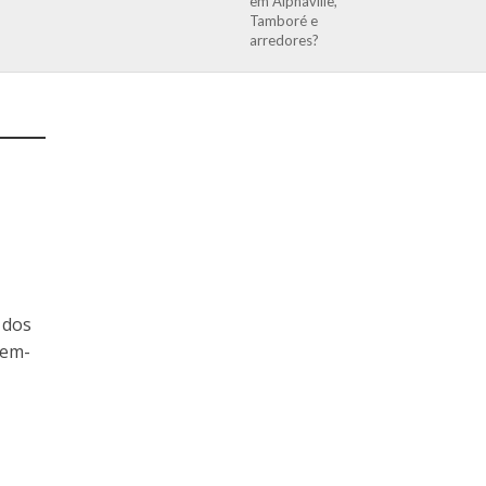
em Alphaville,
Tamboré e
arredores?
 dos
bem-