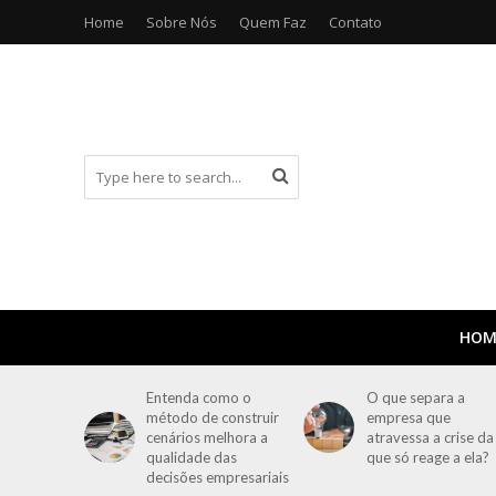
Home
Sobre Nós
Quem Faz
Contato
HOM
Entenda como o
O que separa a
método de construir
empresa que
cenários melhora a
atravessa a crise da
qualidade das
que só reage a ela?
decisões empresariais