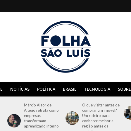
E
NOTÍCIAS
POLÍTICA
BRASIL
TECNOLOGIA
SOBRE
Márcio Alaor de
O que visitar antes de
Araújo retrata como
comprar um imóvel?
empresas
Um roteiro para
transformam
conhecer melhor a
aprendizado interno
região antes da