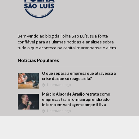
Bem-vindo ao blog da Folha São Luís, sua fonte
confiável para as últimas notícias e análises sobre
tudo o que acontece na capital maranhense e além.
Noticias Populares
O que separa a empresa que atravessa a
crise da que só reage a ela?
1 semana ago
Márcio Alaor de Araújo retrata como
empresas transformam aprendizado
interno em vantagem competitiva
1 semana ago
O que visitar antes de comprar um imóvel?
Um roteiro para conhecer melhor a região
antes da decisão
1 semana ago