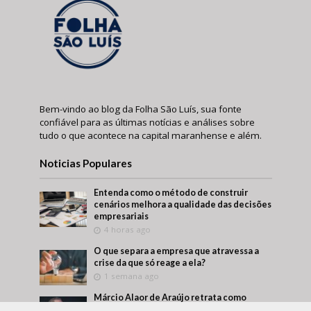
Bem-vindo ao blog da Folha São Luís, sua fonte
confiável para as últimas notícias e análises sobre
tudo o que acontece na capital maranhense e além.
Noticias Populares
Entenda como o método de construir
cenários melhora a qualidade das decisões
empresariais
4 horas ago
O que separa a empresa que atravessa a
crise da que só reage a ela?
1 semana ago
Márcio Alaor de Araújo retrata como
empresas transformam aprendizado