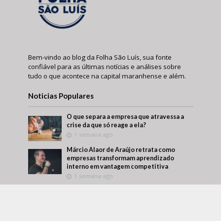
Bem-vindo ao blog da Folha São Luís, sua fonte
confiável para as últimas notícias e análises sobre
tudo o que acontece na capital maranhense e além.
Noticias Populares
O que separa a empresa que atravessa a
crise da que só reage a ela?
1 semana ago
Márcio Alaor de Araújo retrata como
empresas transformam aprendizado
interno em vantagem competitiva
1 semana ago
O que visitar antes de comprar um imóvel?
Um roteiro para conhecer melhor a região
antes da decisão
1 semana ago