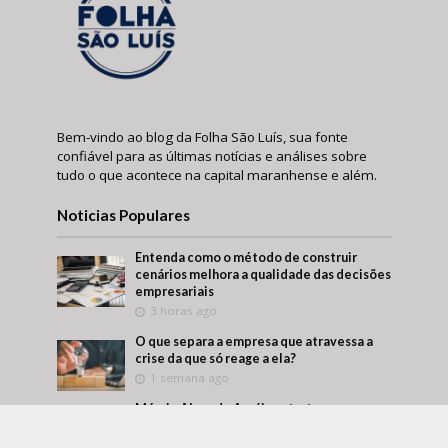
Bem-vindo ao blog da Folha São Luís, sua fonte
confiável para as últimas notícias e análises sobre
tudo o que acontece na capital maranhense e além.
Noticias Populares
Entenda como o método de construir
cenários melhora a qualidade das decisões
empresariais
3 horas ago
O que separa a empresa que atravessa a
crise da que só reage a ela?
1 semana ago
Márcio Alaor de Araújo retrata como
empresas transformam aprendizado
interno em vantagem competitiva