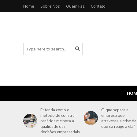
Home
Sobre Nós
Quem Faz
Contato
HOM
Entenda como o
O que separa a
método de construir
empresa que
cenários melhora a
atravessa a crise da
qualidade das
que só reage a ela?
decisões empresariais