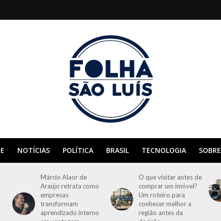
E
NOTÍCIAS
POLÍTICA
BRASIL
TECNOLOGIA
SOBRE
Márcio Alaor de
O que visitar antes de
Araújo retrata como
comprar um imóvel?
empresas
Um roteiro para
transformam
conhecer melhor a
aprendizado interno
região antes da