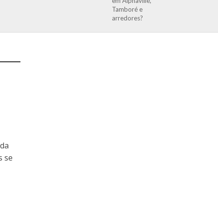
em Alphaville,
Tamboré e
arredores?
ada
s se