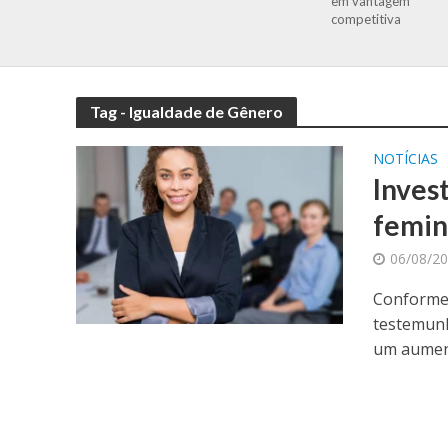
em vantagem
competitiva
Tag - Igualdade de Gênero
NOTÍCIAS
Inves
femin
06/08/2
Conforme 
testemunh
um aument