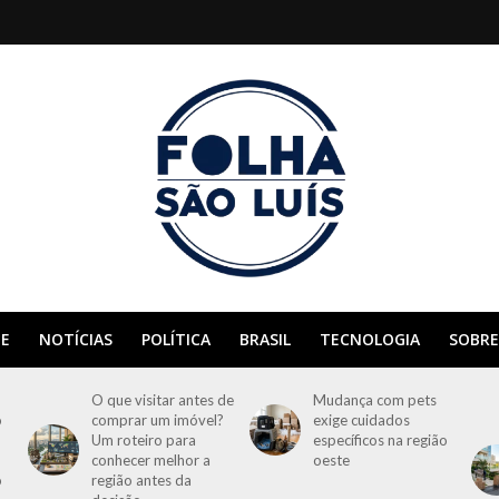
E
NOTÍCIAS
POLÍTICA
BRASIL
TECNOLOGIA
SOBRE
O que visitar antes de
Mudança com pets
o
comprar um imóvel?
exige cuidados
Um roteiro para
específicos na região
conhecer melhor a
oeste
o
região antes da