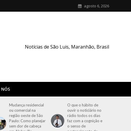
agosto 6, 2026
Notícias de São Luis, Maranhão, Brasil
 NÓS
Mudança residencial
O que o hábito de
ou comercial na
ouvir o noticiário no
região oeste de São
rádio todos os dias
Paulo: Como planejar
faz com a cognição e
sem dor de cabeça
o senso de