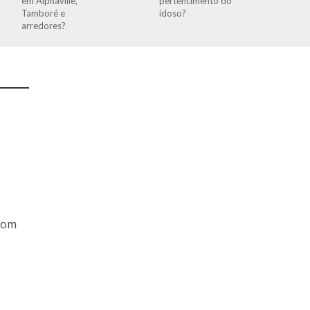
em Alphaville,
pertencimento do
Tamboré e
idoso?
arredores?
com