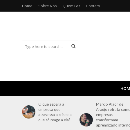
Home
Sobre Nós
Quem Faz
Contato
HOM
O que separa a
Márcio Alaor de
empresa que
Araújo retrata com
atravessa a crise da
empresas
que só reage a ela?
transformam
aprendizado intern