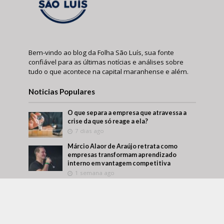
Bem-vindo ao blog da Folha São Luís, sua fonte
confiável para as últimas notícias e análises sobre
tudo o que acontece na capital maranhense e além.
Noticias Populares
O que separa a empresa que atravessa a
crise da que só reage a ela?
7 dias ago
Márcio Alaor de Araújo retrata como
empresas transformam aprendizado
interno em vantagem competitiva
1 semana ago
O que visitar antes de comprar um imóvel?
Um roteiro para conhecer melhor a região
antes da decisão
1 semana ago