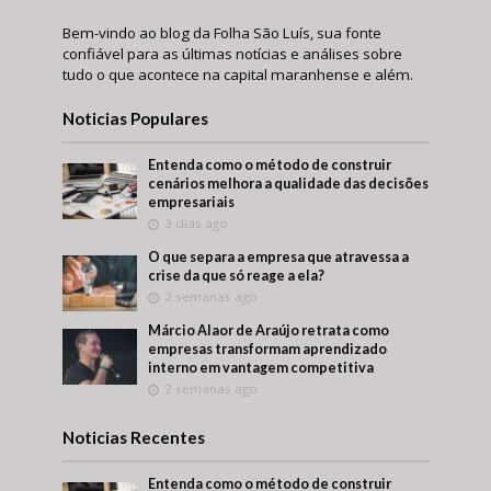
Bem-vindo ao blog da Folha São Luís, sua fonte
confiável para as últimas notícias e análises sobre
tudo o que acontece na capital maranhense e além.
Noticias Populares
Entenda como o método de construir
cenários melhora a qualidade das decisões
empresariais
3 dias ago
O que separa a empresa que atravessa a
crise da que só reage a ela?
2 semanas ago
Márcio Alaor de Araújo retrata como
empresas transformam aprendizado
interno em vantagem competitiva
2 semanas ago
Noticias Recentes
Entenda como o método de construir