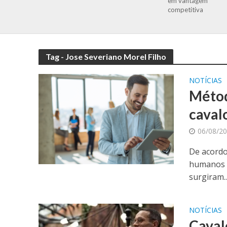
em vantagem
competitiva
Tag - Jose Severiano Morel Filho
NOTÍCIAS
Métod
caval
06/08/2
De acordo
humanos e
surgiram..
NOTÍCIAS
Caval