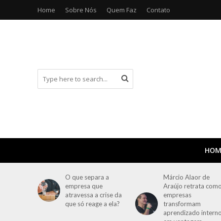
Home
Sobre Nós
Quem Faz
Contato
HOM
O que separa a
Márcio Alaor de
empresa que
Araújo retrata com
atravessa a crise da
empresas
que só reage a ela?
transformam
aprendizado intern