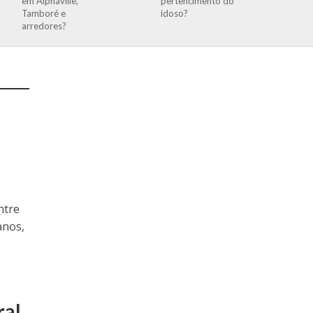
em Alphaville,
pertencimento do
Tamboré e
idoso?
arredores?
ntre
anos,
ral