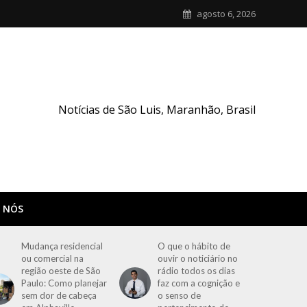
agosto 6, 2026
Notícias de São Luis, Maranhão, Brasil
 NÓS
Mudança residencial
O que o hábito de
ou comercial na
ouvir o noticiário no
região oeste de São
rádio todos os dias
Paulo: Como planejar
faz com a cognição e
sem dor de cabeça
o senso de