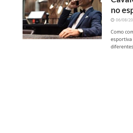
no es
06/08/2
Como come
esportiva
diferentes