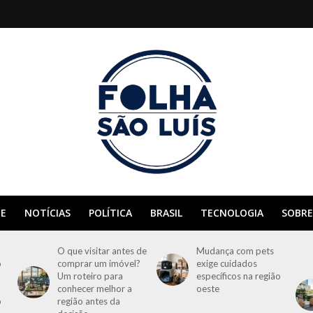
E
NOTÍCIAS
POLÍTICA
BRASIL
TECNOLOGIA
SOBRE
O que visitar antes de
Mudança com pets
o
comprar um imóvel?
exige cuidados
Um roteiro para
específicos na região
conhecer melhor a
oeste
o
região antes da