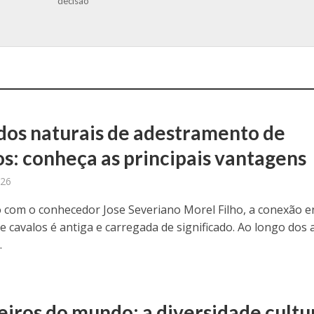
decisão
os naturais de adestramento de
os: conheça as principais vantagens
026
 com o conhecedor Jose Severiano Morel Filho, a conexão e
 cavalos é antiga e carregada de significado. Ao longo dos 
.
eiros do mundo: a diversidade cultu