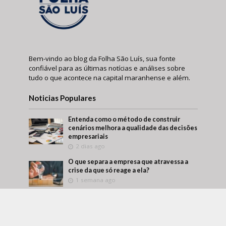
Bem-vindo ao blog da Folha São Luís, sua fonte
confiável para as últimas notícias e análises sobre
tudo o que acontece na capital maranhense e além.
Noticias Populares
Entenda como o método de construir
cenários melhora a qualidade das decisões
empresariais
2 dias ago
O que separa a empresa que atravessa a
crise da que só reage a ela?
1 semana ago
Márcio Alaor de Araújo retrata como
empresas transformam aprendizado
interno em vantagem competitiva
2 semanas ago