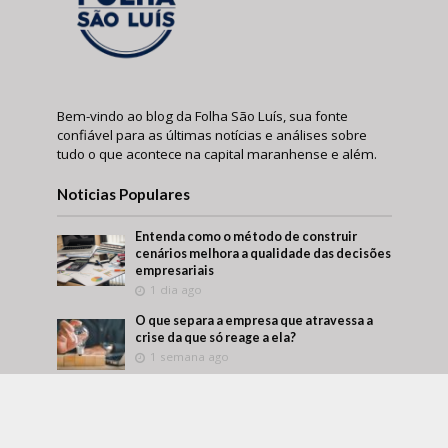
Bem-vindo ao blog da Folha São Luís, sua fonte
confiável para as últimas notícias e análises sobre
tudo o que acontece na capital maranhense e além.
Noticias Populares
Entenda como o método de construir
cenários melhora a qualidade das decisões
empresariais
1 dia ago
O que separa a empresa que atravessa a
crise da que só reage a ela?
1 semana ago
Márcio Alaor de Araújo retrata como
empresas transformam aprendizado
interno em vantagem competitiva
2 semanas ago