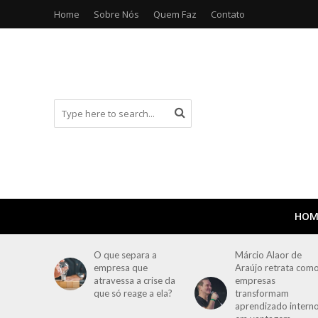
Home
Sobre Nós
Quem Faz
Contato
HOM
O que separa a
Márcio Alaor de
empresa que
Araújo retrata com
atravessa a crise da
empresas
que só reage a ela?
transformam
aprendizado intern