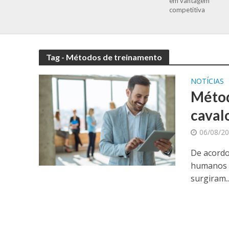
em vantagem
competitiva
Tag - Métodos de treinamento
NOTÍCIAS
Métod
caval
06/08/2
De acordo
humanos e
surgiram..