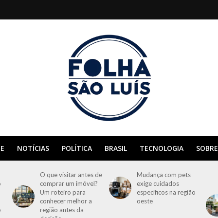
E
NOTÍCIAS
POLÍTICA
BRASIL
TECNOLOGIA
SOBRE
O que visitar antes de
Mudança com pets
o
comprar um imóvel?
exige cuidados
Um roteiro para
específicos na região
conhecer melhor a
oeste
o
região antes da