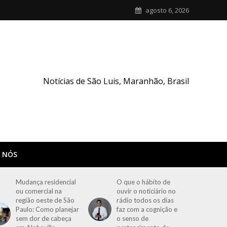
agosto 6, 2026
Notícias de São Luis, Maranhão, Brasil
 NÓS
Mudança residencial
O que o hábito de
ou comercial na
ouvir o noticiário no
região oeste de São
rádio todos os dias
Paulo: Como planejar
faz com a cognição e
sem dor de cabeça
o senso de