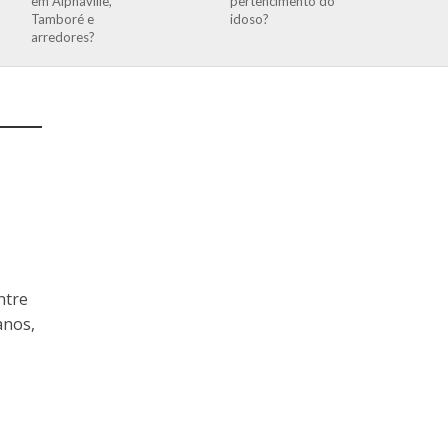
em Alphaville,
pertencimento do
Tamboré e
idoso?
arredores?
ntre
anos,