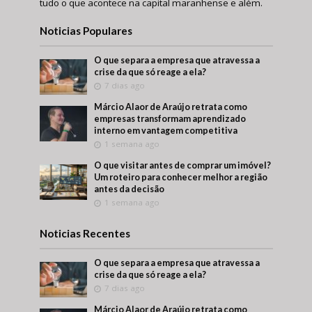
tudo o que acontece na capital maranhense e além.
Noticias Populares
O que separa a empresa que atravessa a
crise da que só reage a ela?
7 dias ago
Márcio Alaor de Araújo retrata como
empresas transformam aprendizado
interno em vantagem competitiva
1 semana ago
O que visitar antes de comprar um imóvel?
Um roteiro para conhecer melhor a região
antes da decisão
1 semana ago
Noticias Recentes
O que separa a empresa que atravessa a
crise da que só reage a ela?
7 dias ago
Márcio Alaor de Araújo retrata como