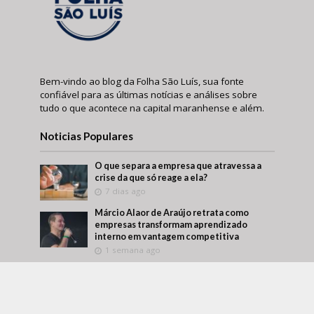
Bem-vindo ao blog da Folha São Luís, sua fonte
confiável para as últimas notícias e análises sobre
tudo o que acontece na capital maranhense e além.
Noticias Populares
O que separa a empresa que atravessa a
crise da que só reage a ela?
7 dias ago
Márcio Alaor de Araújo retrata como
empresas transformam aprendizado
interno em vantagem competitiva
1 semana ago
O que visitar antes de comprar um imóvel?
Um roteiro para conhecer melhor a região
antes da decisão
1 semana ago