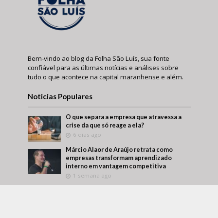
Bem-vindo ao blog da Folha São Luís, sua fonte
confiável para as últimas notícias e análises sobre
tudo o que acontece na capital maranhense e além.
Noticias Populares
O que separa a empresa que atravessa a
crise da que só reage a ela?
6 dias ago
Márcio Alaor de Araújo retrata como
empresas transformam aprendizado
interno em vantagem competitiva
1 semana ago
O que visitar antes de comprar um imóvel?
Um roteiro para conhecer melhor a região
antes da decisão
1 semana ago