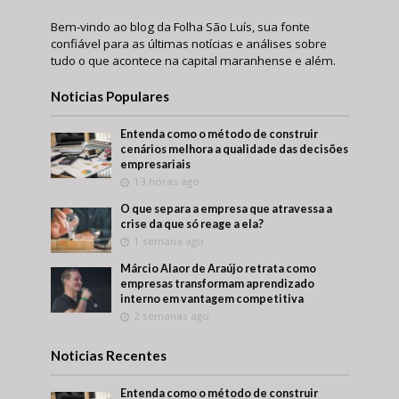
Bem-vindo ao blog da Folha São Luís, sua fonte
confiável para as últimas notícias e análises sobre
tudo o que acontece na capital maranhense e além.
Noticias Populares
Entenda como o método de construir
cenários melhora a qualidade das decisões
empresariais
13 horas ago
O que separa a empresa que atravessa a
crise da que só reage a ela?
1 semana ago
Márcio Alaor de Araújo retrata como
empresas transformam aprendizado
interno em vantagem competitiva
2 semanas ago
Noticias Recentes
Entenda como o método de construir