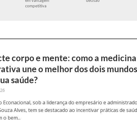
em vantagem
decisão
competitiva
te corpo e mente: como a medicina
rativa une o melhor dos dois mundo
sua saúde?
026
to Econacional, sob a liderança do empresário e administrad
ouza Alves, tem se destacado ao incentivar práticas de saú
 o bem...