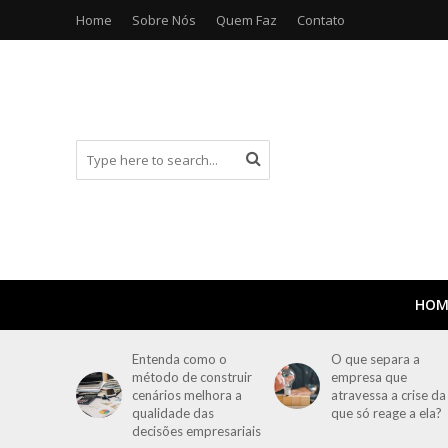
Home
Sobre Nós
Quem Faz
Contato
HOM
Entenda como o
O que separa a
método de construir
empresa que
cenários melhora a
atravessa a crise da
qualidade das
que só reage a ela?
decisões empresariais