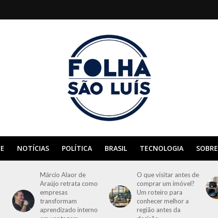
E
NOTÍCIAS
POLÍTICA
BRASIL
TECNOLOGIA
SOBRE
Márcio Alaor de
O que visitar antes de
Araújo retrata como
comprar um imóvel?
empresas
Um roteiro para
transformam
conhecer melhor a
aprendizado interno
região antes da