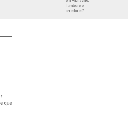
em Alphaville,
Tamboré e
arredores?
s
or
de que