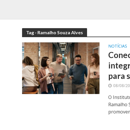
Tag - Ramalho Souza Alves
NOTÍCIAS
Conec
integ
para 
08/08/2
O Institu
Ramalho S
promovem