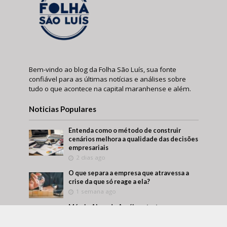
Bem-vindo ao blog da Folha São Luís, sua fonte
confiável para as últimas notícias e análises sobre
tudo o que acontece na capital maranhense e além.
Noticias Populares
Entenda como o método de construir
cenários melhora a qualidade das decisões
empresariais
2 dias ago
O que separa a empresa que atravessa a
crise da que só reage a ela?
1 semana ago
Márcio Alaor de Araújo retrata como
empresas transformam aprendizado
interno em vantagem competitiva