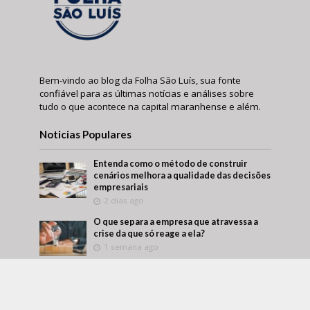
Bem-vindo ao blog da Folha São Luís, sua fonte
confiável para as últimas notícias e análises sobre
tudo o que acontece na capital maranhense e além.
Noticias Populares
Entenda como o método de construir
cenários melhora a qualidade das decisões
empresariais
2 dias ago
O que separa a empresa que atravessa a
crise da que só reage a ela?
1 semana ago
Márcio Alaor de Araújo retrata como
empresas transformam aprendizado
interno em vantagem competitiva
2 semanas ago