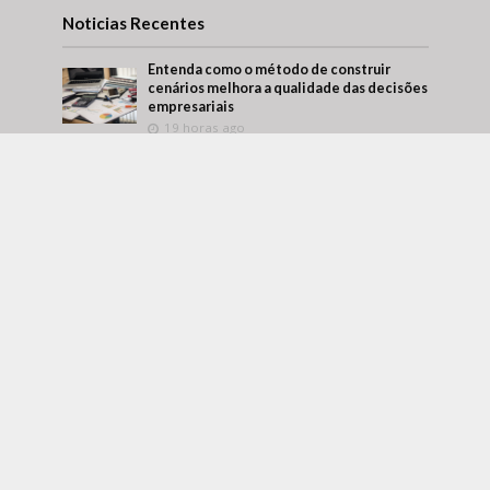
Noticias Recentes
Entenda como o método de construir
cenários melhora a qualidade das decisões
empresariais
19 horas ago
O que separa a empresa que atravessa a
crise da que só reage a ela?
1 semana ago
Márcio Alaor de Araújo retrata como
empresas transformam aprendizado
interno em vantagem competitiva
2 semanas ago
contato@folhasaoluis.com.br
- tel.(11)91754-6532
HOME
SOBRE NÓS
QUEM FAZ
CONTATO