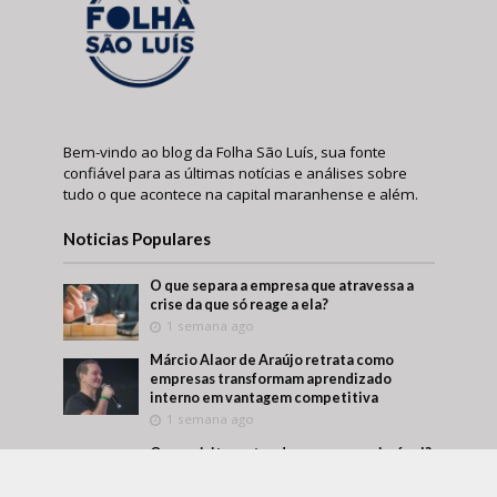
Bem-vindo ao blog da Folha São Luís, sua fonte
confiável para as últimas notícias e análises sobre
tudo o que acontece na capital maranhense e além.
Noticias Populares
O que separa a empresa que atravessa a
crise da que só reage a ela?
1 semana ago
Márcio Alaor de Araújo retrata como
empresas transformam aprendizado
interno em vantagem competitiva
1 semana ago
O que visitar antes de comprar um imóvel?
Um roteiro para conhecer melhor a região
antes da decisão