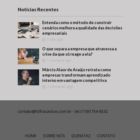
Noticias Recentes
Entenda como o método de construir
cenários melhora a qualidade das decisões
empresariais
1 dia ago
O que separa a empresa que atravessa a
crise da que só reage a ela?
1 semana ago
Márcio Alaor de Araújo retrata como
empresas transformam aprendizado
interno em vantagem competitiva
2 semanas ago
contato@folhasaoluis.com.br
- tel.(11)91754-6532
HOME
SOBRE NÓS
QUEM FAZ
CONTATO