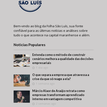
Bem-vindo ao blog da Folha São Luís, sua fonte
confiável para as últimas notícias e análises sobre
tudo o que acontece na capital maranhense e além.
Noticias Populares
Entenda como o método de construir
cenários melhora a qualidade das decisões
empresariais
1 dia ago
O que separa a empresa que atravessa a
crise da que só reage a ela?
1 semana ago
Márcio Alaor de Araújo retrata como
empresas transformam aprendizado
interno em vantagem competitiva
2 semanas ago