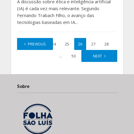
A discussão sobre ética e inteligência artificial
(IA) é cada vez mais relevante. Segundo
Fernando Trabach Filho, o avanço das
tecnologias baseadas em IA...
1
PREVIOUS
…
24
25
26
27
28
…
50
NEXT
Sobre