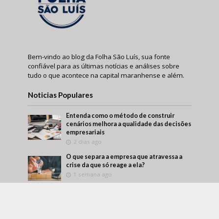
Bem-vindo ao blog da Folha São Luís, sua fonte
confiável para as últimas notícias e análises sobre
tudo o que acontece na capital maranhense e além.
Noticias Populares
Entenda como o método de construir
cenários melhora a qualidade das decisões
empresariais
2 dias ago
O que separa a empresa que atravessa a
crise da que só reage a ela?
1 semana ago
Márcio Alaor de Araújo retrata como
empresas transformam aprendizado
interno em vantagem competitiva
2 semanas ago