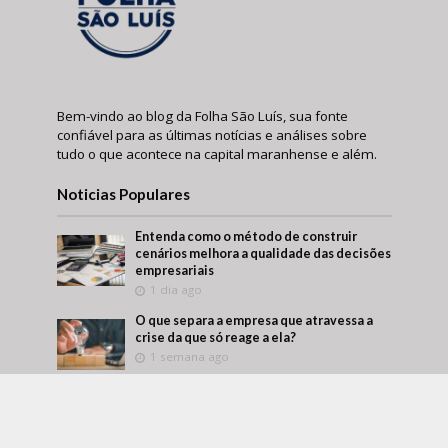
Bem-vindo ao blog da Folha São Luís, sua fonte
confiável para as últimas notícias e análises sobre
tudo o que acontece na capital maranhense e além.
Noticias Populares
Entenda como o método de construir
cenários melhora a qualidade das decisões
empresariais
1 dia ago
O que separa a empresa que atravessa a
crise da que só reage a ela?
1 semana ago
Márcio Alaor de Araújo retrata como
empresas transformam aprendizado
interno em vantagem competitiva
2 semanas ago