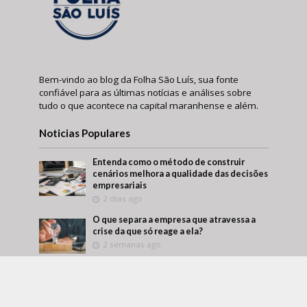
Bem-vindo ao blog da Folha São Luís, sua fonte
confiável para as últimas notícias e análises sobre
tudo o que acontece na capital maranhense e além.
Noticias Populares
Entenda como o método de construir
cenários melhora a qualidade das decisões
empresariais
2 dias ago
O que separa a empresa que atravessa a
crise da que só reage a ela?
2 semanas ago
Márcio Alaor de Araújo retrata como
empresas transformam aprendizado
interno em vantagem competitiva
2 semanas ago