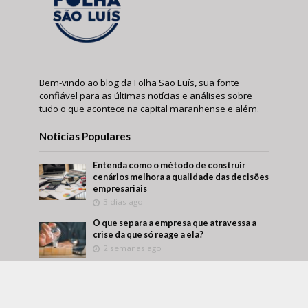
Bem-vindo ao blog da Folha São Luís, sua fonte
confiável para as últimas notícias e análises sobre
tudo o que acontece na capital maranhense e além.
Noticias Populares
Entenda como o método de construir
cenários melhora a qualidade das decisões
empresariais
3 dias ago
O que separa a empresa que atravessa a
crise da que só reage a ela?
2 semanas ago
Márcio Alaor de Araújo retrata como
empresas transformam aprendizado
interno em vantagem competitiva
2 semanas ago