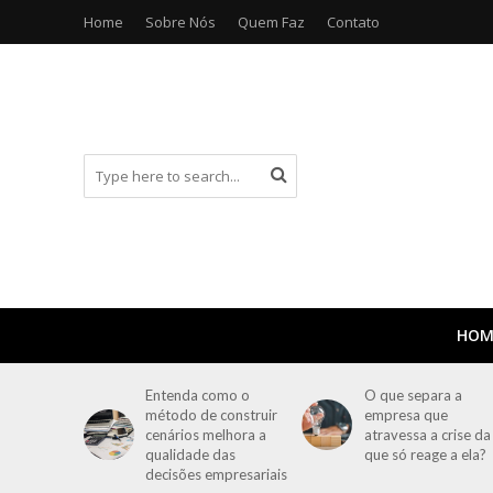
Home
Sobre Nós
Quem Faz
Contato
HOM
Entenda como o
O que separa a
método de construir
empresa que
cenários melhora a
atravessa a crise da
qualidade das
que só reage a ela?
decisões empresariais