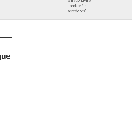
em Alphaville,
Tamboré e
arredores?
que