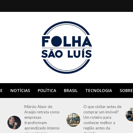
E
NOTÍCIAS
POLÍTICA
BRASIL
TECNOLOGIA
SOBRE
Márcio Alaor de
O que visitar antes de
Araújo retrata como
comprar um imóvel?
empresas
Um roteiro para
transformam
conhecer melhor a
aprendizado interno
região antes da