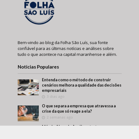
Bem-vindo ao blog da Folha São Luís, sua fonte
confiável para as últimas notícias e análises sobre
tudo o que acontece na capital maranhense e além.
Noticias Populares
Entenda como o método de construir
cenários melhora a qualidade das decisões
empresariais
3 dias ago
O que separa a empresa que atravessa a
crise da que só reage a ela?
2 semanas ago
Márcio Alaor de Araújo retrata como
empresas transformam aprendizado
interno em vantagem competitiva