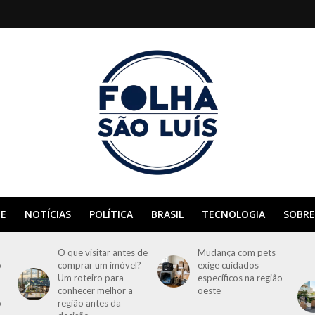
E
NOTÍCIAS
POLÍTICA
BRASIL
TECNOLOGIA
SOBRE
O que visitar antes de
Mudança com pets
o
comprar um imóvel?
exige cuidados
Um roteiro para
específicos na região
conhecer melhor a
oeste
o
região antes da