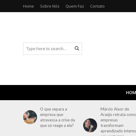
Home
Sobre Nós
Quem Faz
Contato
HOM
O que separa a
Márcio Alaor de
empresa que
Araújo retrata com
atravessa a crise da
empresas
que só reage a ela?
transformam
aprendizado intern