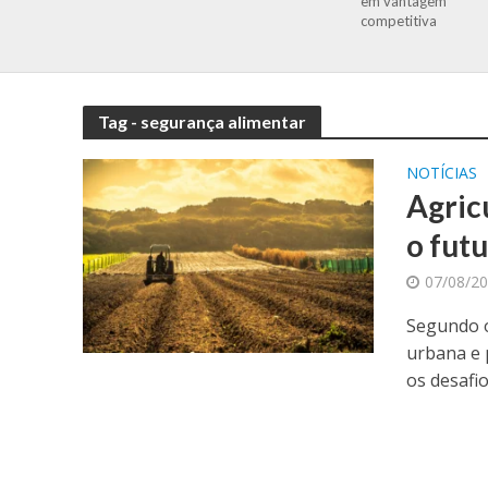
em vantagem
competitiva
Tag - segurança alimentar
NOTÍCIAS
Agric
o fut
07/08/2
Segundo o
urbana e 
os desafios