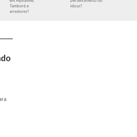
em Alphaville,
pertencimento do
Tamboré e
idoso?
arredores?
ndo
ara