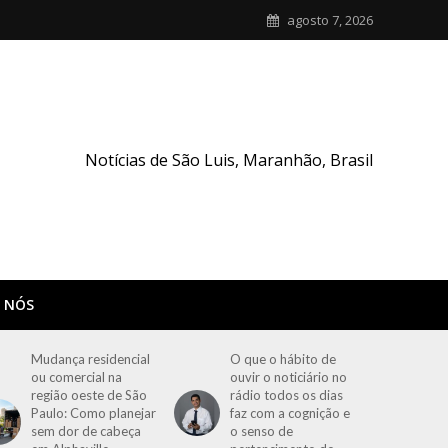
agosto 7, 2026
Notícias de São Luis, Maranhão, Brasil
 NÓS
Mudança residencial
O que o hábito de
ou comercial na
ouvir o noticiário no
região oeste de São
rádio todos os dias
Paulo: Como planejar
faz com a cognição e
sem dor de cabeça
o senso de