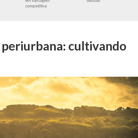
em vantagem
decisão
competitiva
 periurbana: cultivando