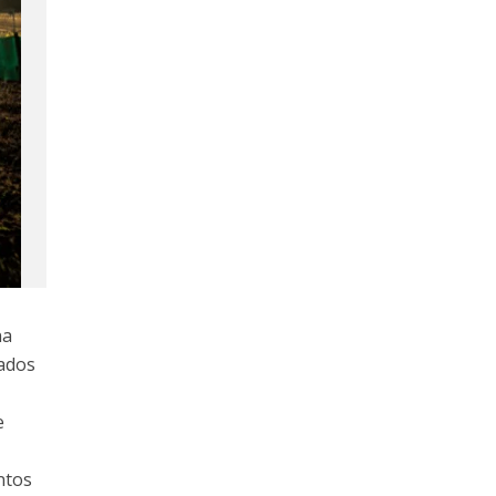
na
nados
e
ntos