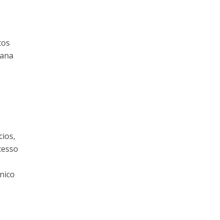
tos
bana
ios,
cesso
nico