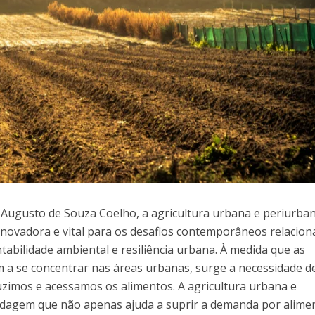
Augusto de Souza Coelho, a agricultura urbana e periurba
novadora e vital para os desafios contemporâneos relacio
tabilidade ambiental e resiliência urbana. À medida que as
 a se concentrar nas áreas urbanas, surge a necessidade d
imos e acessamos os alimentos. A agricultura urbana e
dagem que não apenas ajuda a suprir a demanda por alime