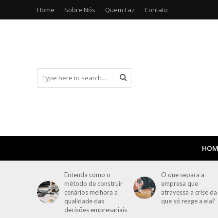
Home
Sobre Nós
Quem Faz
Contato
HOM
Entenda como o
O que separa a
método de construir
empresa que
cenários melhora a
atravessa a crise da
qualidade das
que só reage a ela?
decisões empresariais