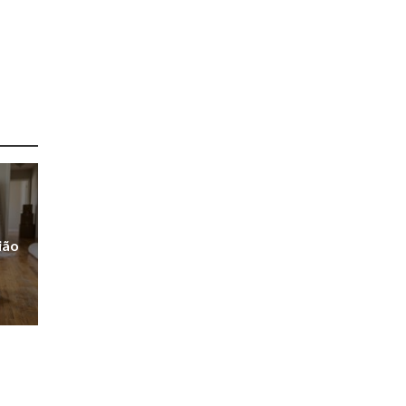
e
ião