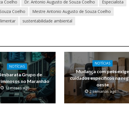
za Coelho
Dr. Antonio Augusto de Souza Coelho
Especialista
 Souza Coelho
Mestre Antonio Augusto de Souza Coelho
limentar
sustentabilidade ambiental
NOTÍCIAS
NOTÍCIAS
Mudança com pets exig
Desbarata Grupo de
cuidados específicos na reg
riminosos no Maranhão
oeste
12 meses ago
2 semanas ago