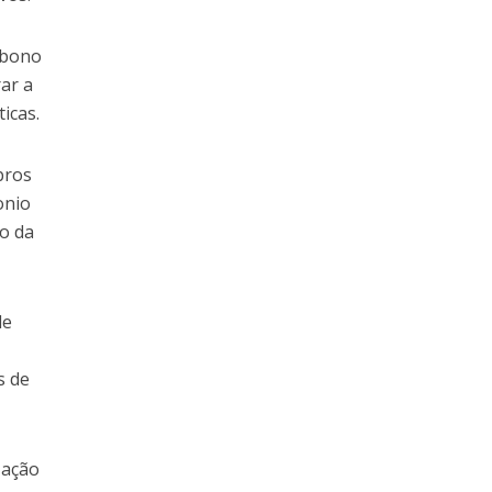
rbono
ar a
icas.
bros
onio
ão da
de
s de
zação