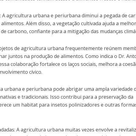
: A agricultura urbana e periurbana diminui a pegada de ca
 alimentos. Além disso, a vegetação cultivada ajuda a melhor
a de carbono, confiante para a mitigação das mudanças climát
rojetos de agricultura urbana frequentemente reúnem mem
ar juntos na produção de alimentos. Como indica o Dr. Ant
ssa colaboração fortalece os laços sociais, melhora a coes
volvimento cívico.
ura urbana e periurbana pode abrigar uma ampla variedade 
 nativas e tradicionais. Isso contribui para a preservação da
ferece um habitat para insetos polinizadores e outras forma
adadas: A agricultura urbana muitas vezes envolve a revitali