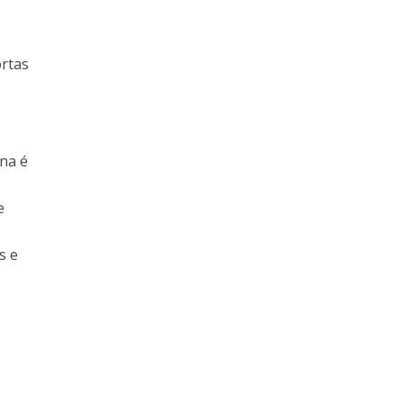
ortas
ana é
e
é
s e