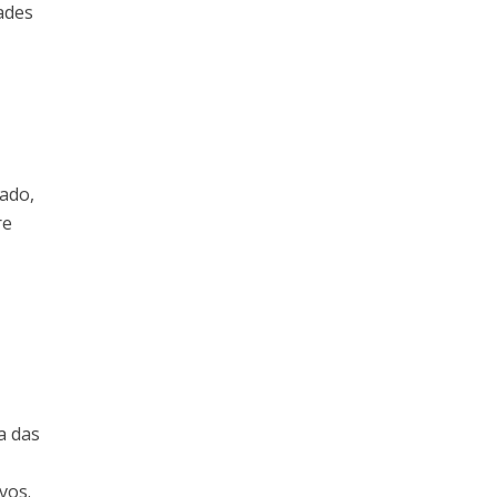
ades
lado,
re
a das
vos.