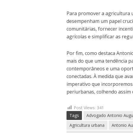
Para promover a agricultura u
desempenham um papel crucial
comunitárias, fornecer incen
agrícolas e simplificar as re
Por fim, como destaca Antoni
mais do que uma tendência pa
contemporâneos e uma oportun
conectadas. À medida que ava
imperativo que incorporemos 
periurbanas, colhendo assim 
Post Views:
341
Tags
Advogado Antonio Augu
Agricultura urbana
Antonio A