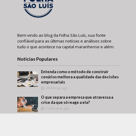
Bem-vindo ao blog da Folha São Luís, sua fonte
confiável para as últimas notícias e análises sobre
tudo o que acontece na capital maranhense e além.
Noticias Populares
Entenda como o método de construir
cenários melhora a qualidade das decisões
empresariais
20 horas ago
O que separa a empresa que atravessa a
crise da que só reage a ela?
1 semana ago
Márcio Alaor de Araújo retrata como
empresas transformam aprendizado
interno em vantagem competitiva
2 semanas ago