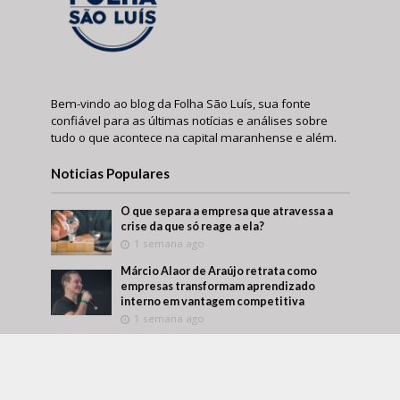
Bem-vindo ao blog da Folha São Luís, sua fonte
confiável para as últimas notícias e análises sobre
tudo o que acontece na capital maranhense e além.
Noticias Populares
O que separa a empresa que atravessa a
crise da que só reage a ela?
1 semana ago
Márcio Alaor de Araújo retrata como
empresas transformam aprendizado
interno em vantagem competitiva
1 semana ago
O que visitar antes de comprar um imóvel?
Um roteiro para conhecer melhor a região
antes da decisão
1 semana ago