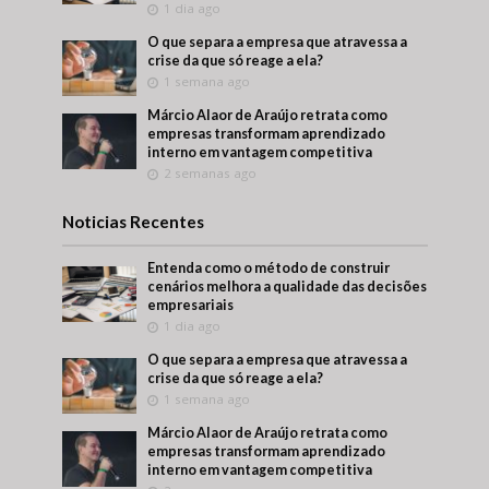
1 dia ago
O que separa a empresa que atravessa a
crise da que só reage a ela?
1 semana ago
Márcio Alaor de Araújo retrata como
empresas transformam aprendizado
interno em vantagem competitiva
2 semanas ago
Noticias Recentes
Entenda como o método de construir
cenários melhora a qualidade das decisões
empresariais
1 dia ago
O que separa a empresa que atravessa a
crise da que só reage a ela?
1 semana ago
Márcio Alaor de Araújo retrata como
empresas transformam aprendizado
interno em vantagem competitiva