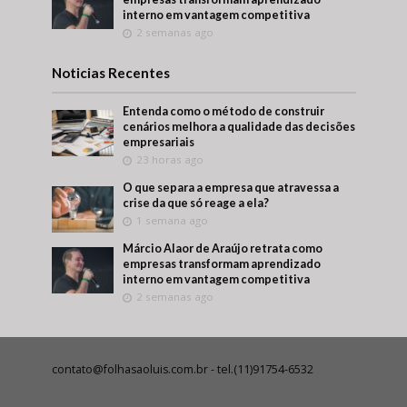
interno em vantagem competitiva
2 semanas ago
Noticias Recentes
Entenda como o método de construir
cenários melhora a qualidade das decisões
empresariais
23 horas ago
O que separa a empresa que atravessa a
crise da que só reage a ela?
1 semana ago
Márcio Alaor de Araújo retrata como
empresas transformam aprendizado
interno em vantagem competitiva
2 semanas ago
contato@folhasaoluis.com.br
- tel.(11)91754-6532