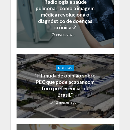
Radiologia e saúde
pulmonar: como a imagem
médica revoluciona o
diagnóstico de doenças
crônicas?
08/08/2026
NOTÍCIAS
“PT muda de opinião sobre
PEC que pode acabar com
foro preferencial no
Brasil.”
12 meses ago