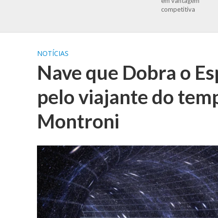
em vantagem
competitiva
NOTÍCIAS
Nave que Dobra o Es
pelo viajante do te
Montroni