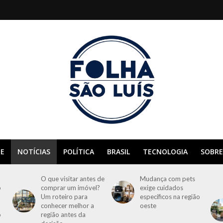
E
NOTÍCIAS
POLÍTICA
BRASIL
TECNOLOGIA
SOBRE
O que visitar antes de
Mudança com pets
o
comprar um imóvel?
exige cuidados
Um roteiro para
específicos na região
conhecer melhor a
oeste
o
região antes da