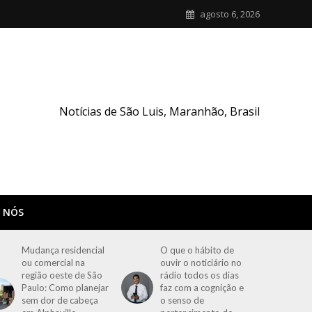
agosto 6, 2026
Notícias de São Luis, Maranhão, Brasil
 NÓS
Mudança residencial
O que o hábito de
ou comercial na
ouvir o noticiário no
região oeste de São
rádio todos os dias
Paulo: Como planejar
faz com a cognição e
sem dor de cabeça
o senso de