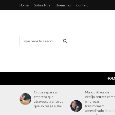
Home
Sobre Nós
Quem Faz
Contato
HOM
O que separa a
Márcio Alaor de
empresa que
Araújo retrata com
atravessa a crise da
empresas
que só reage a ela?
transformam
aprendizado intern