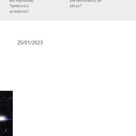
em Alphaville,
pertencimento do
Tamboré e
idoso?
arredores?
25/01/2023