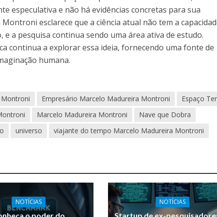
ente especulativa e não há evidências concretas para sua
 Montroni esclarece que a ciência atual não tem a capacidad
, e a pesquisa continua sendo uma área ativa de estudo.
fica continua a explorar essa ideia, fornecendo uma fonte de
 imaginação humana.
 Montroni
Empresário Marcelo Madureira Montroni
Espaço T
Montroni
Marcelo Madureira Montroni
Nave que Dobra
po
universo
viajante do tempo Marcelo Madureira Montroni
NOTÍCIAS
NOTÍCIAS
onheça o poder do
Startup de ex-pesquisadore