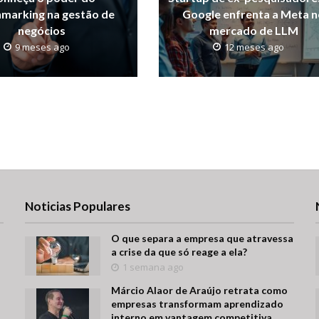
marking na gestão de
Google enfrenta a Meta 
negócios
mercado de LLM
9 meses ago
12 meses ago
Noticias Populares
O que separa a empresa que atravessa
a crise da que só reage a ela?
1 semana ago
Márcio Alaor de Araújo retrata como
empresas transformam aprendizado
interno em vantagem competitiva