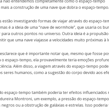
inda não entendemos completamente como o espaço-tempo
nda mais a construção de uma nave que dobra o espaço-tempo
as estão investigando formas de viajar através do espaço-t
mas é a ideia de uma “nave de wormhole”, que usaria os bu
r para outros pontos no universo. Outra ideia é a propulsão
itir que uma nave viajasse a velocidades muito próximas à l
sclarece que é importante notar que, mesmo que fosse pos
a o espaço-tempo, ela provavelmente teria emoções profun
a ciência. Além disso, a viagem através do espaço-tempo pode
 os seres humanos, como a sugestão do corpo devido aos efe
 do espaço-tempo também poderia ter efeitos influenciados 
adureira Montroni, um exemplo, a pressão do espaço-temp
negros ou a obstrução de galáxias e estrelas. Isso poderia 