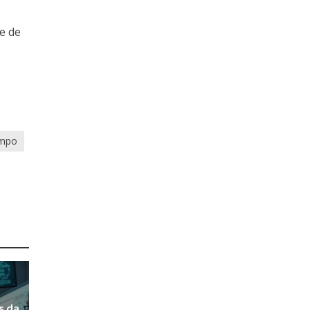
e de
empo
s da