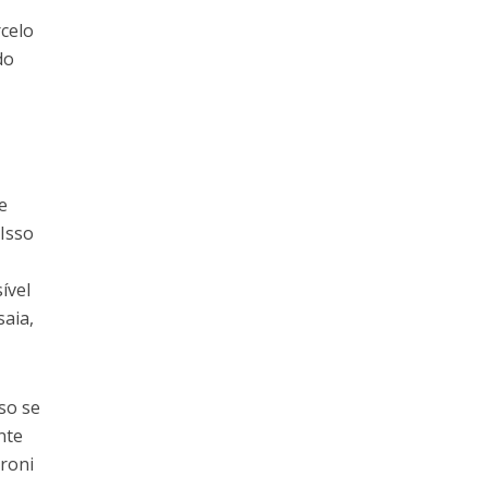
rcelo
do
e
 Isso
ível
saia,
so se
nte
roni