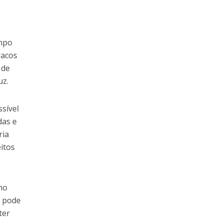
.
empo
racos
 de
uz.
sível
das e
ria
itos
no
o pode
ter