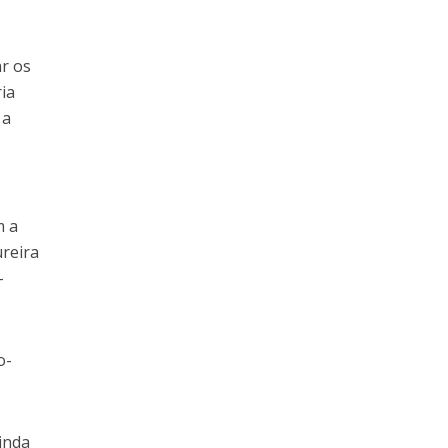
r os
ria
 a
m a
ureira
-
o-
inda