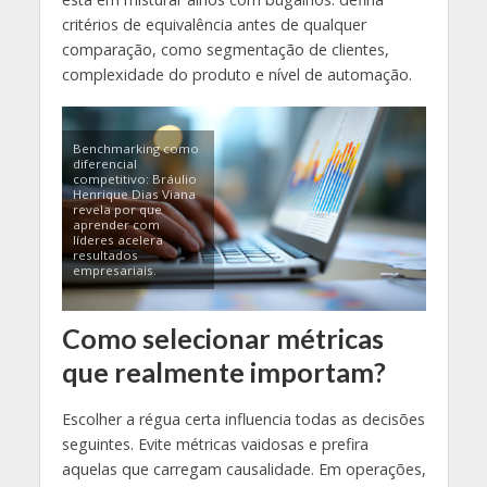
critérios de equivalência antes de qualquer
comparação, como segmentação de clientes,
complexidade do produto e nível de automação.
Benchmarking como
diferencial
competitivo: Bráulio
Henrique Dias Viana
revela por que
aprender com
líderes acelera
resultados
empresariais.
Como selecionar métricas
que realmente importam?
Escolher a régua certa influencia todas as decisões
seguintes. Evite métricas vaidosas e prefira
aquelas que carregam causalidade. Em operações,