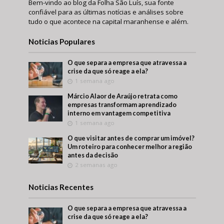
Bem-vindo ao blog da Folha São Luís, sua fonte
confiável para as últimas notícias e análises sobre
tudo o que acontece na capital maranhense e além.
Noticias Populares
O que separa a empresa que atravessa a
crise da que só reage a ela?
1 semana ago
Márcio Alaor de Araújo retrata como
empresas transformam aprendizado
interno em vantagem competitiva
1 semana ago
O que visitar antes de comprar um imóvel?
Um roteiro para conhecer melhor a região
antes da decisão
2 semanas ago
Noticias Recentes
O que separa a empresa que atravessa a
crise da que só reage a ela?