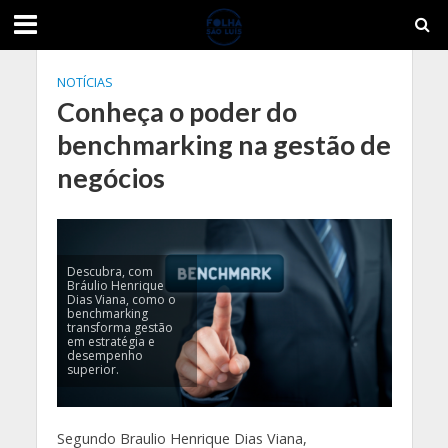
NOTÍCIAS
Conheça o poder do
benchmarking na gestão de
negócios
Descubra, com
Bráulio Henrique
Dias Viana, como o
benchmarking
transforma gestão
em estratégia e
desempenho
superior.
Segundo Braulio Henrique Dias Viana,