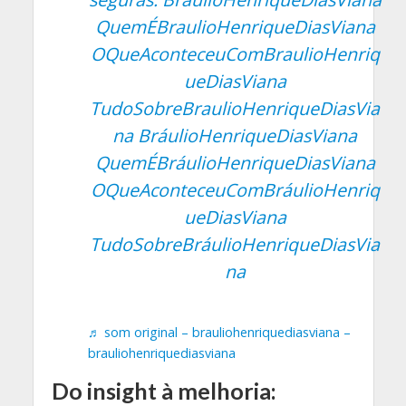
QuemÉBraulioHenriqueDiasViana
OQueAconteceuComBraulioHenriq
ueDiasViana
TudoSobreBraulioHenriqueDiasVia
na BráulioHenriqueDiasViana
QuemÉBráulioHenriqueDiasViana
OQueAconteceuComBráulioHenriq
ueDiasViana
TudoSobreBráulioHenriqueDiasVia
na
♬ som original – brauliohenriquediasviana –
brauliohenriquediasviana
Do insight à melhoria: