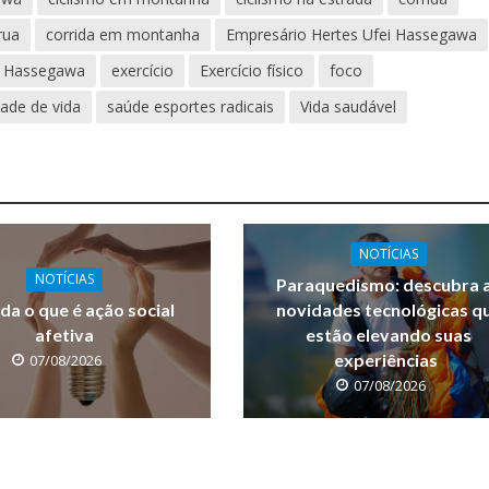
rua
corrida em montanha
Empresário Hertes Ufei Hassegawa
ei Hassegawa
exercício
Exercício físico
foco
dade de vida
saúde esportes radicais
Vida saudável
NOTÍCIAS
NOTÍCIAS
Paraquedismo: descubra 
da o que é ação social
novidades tecnológicas q
afetiva
estão elevando suas
experiências
07/08/2026
07/08/2026