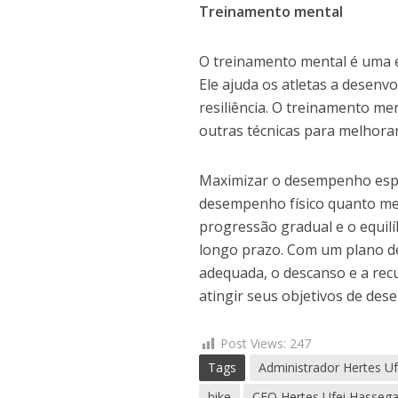
Treinamento mental
O treinamento mental é uma 
Ele ajuda os atletas a desenv
resiliência. O treinamento me
outras técnicas para melhor
Maximizar o desempenho esp
desempenho físico quanto men
progressão gradual e o equilí
longo prazo. Com um plano d
adequada, o descanso e a rec
atingir seus objetivos de de
Post Views:
247
Tags
Administrador Hertes U
bike
CEO Hertes Ufei Hasseg