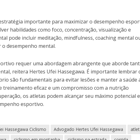
estratégia importante para maximizar o desempenho esport
olver habilidades como foco, concentração, visualização e
ntal pode incluir meditação, mindfulness, coaching mental o
ar o desempenho mental.
ortivo requer uma abordagem abrangente que aborde tant
tal, reitera Hertes Ufei Hassegawa. É importante lembrar 
brio são fundamentais para evitar lesões e manter a saúde 
e treinamento eficaz e um compromisso com a nutrição
uperação, os atletas podem alcançar seu máximo potencial 
sempenho esportivo.
fei Hassegawa Ciclismo
Advogado Hertes Ufei Hassegawa
atle
awa
ciclismo em montanha
ciclismo na estrada
corrida