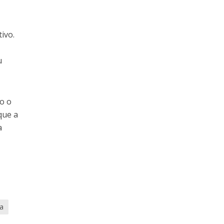
ivo.
u
o o
que a
a
e
ta