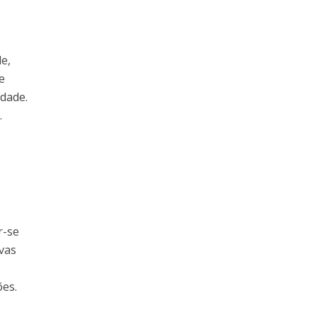
e,
e
idade.
.
r-se
vas
ões.