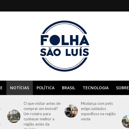
E
NOTÍCIAS
POLÍTICA
BRASIL
TECNOLOGIA
SOBRE
O que visitar antes de
Mudança com pets
o
comprar um imóvel?
exige cuidados
Um roteiro para
específicos na região
conhecer melhor a
oeste
o
região antes da