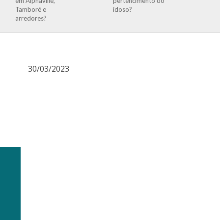
em Alphaville,
pertencimento do
Tamboré e
idoso?
arredores?
30/03/2023