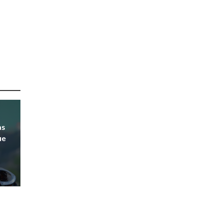
as
ue