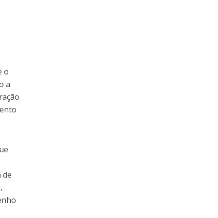
é o
o a
eração
vento
que
a de
,
penho