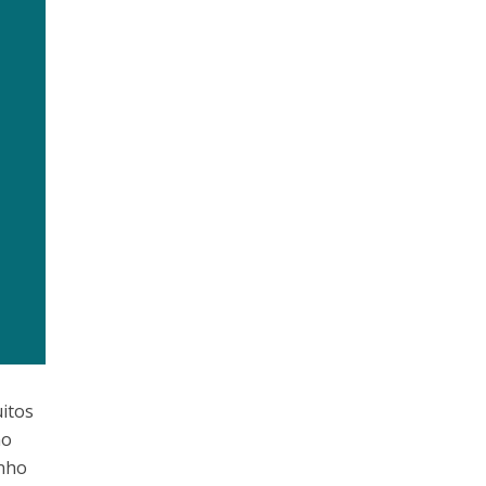
itos
no
enho