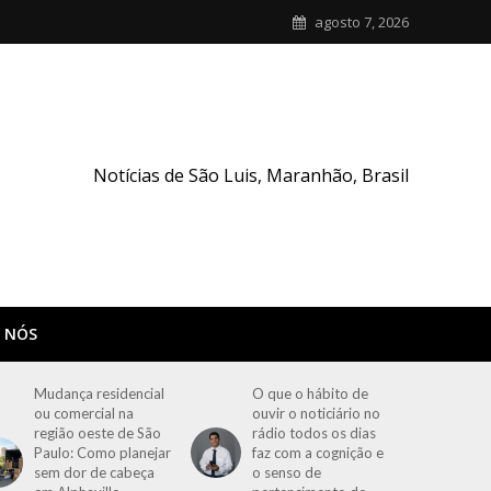
agosto 7, 2026
Notícias de São Luis, Maranhão, Brasil
 NÓS
Mudança residencial
O que o hábito de
ou comercial na
ouvir o noticiário no
região oeste de São
rádio todos os dias
Paulo: Como planejar
faz com a cognição e
sem dor de cabeça
o senso de