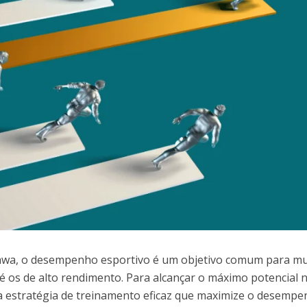
wa, o desempenho esportivo é um objetivo comum para mu
é os de alto rendimento. Para alcançar o máximo potencial 
a estratégia de treinamento eficaz que maximize o desemp