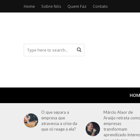
Home
Sobre Nós
Quem Faz
Contato
HOM
O que separa a
Márcio Alaor de
empresa que
Araújo retrata com
atravessa a crise da
empresas
que só reage a ela?
transformam
aprendizado intern