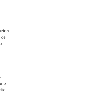
uzir o
o de
to
o
ar e
eito